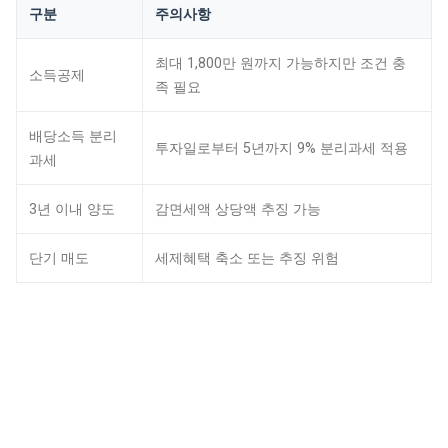
구분
주의사항
최대 1,800만 원까지 가능하지만 조건 충
소득공제
족 필요
배당소득 분리
투자일로부터 5년까지 9% 분리과세 적용
과세
3년 이내 양도
감면세액 상당액 추징 가능
단기 매도
세제혜택 축소 또는 추징 위험