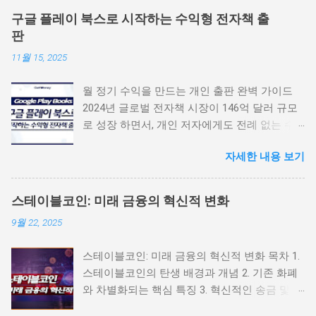
구글 플레이 북스로 시작하는 수익형 전자책 출
판
11월 15, 2025
월 정기 수익을 만드는 개인 출판 완벽 가이드
2024년 글로벌 전자책 시장이 146억 달러 규모
로 성장 하면서, 개인 저자에게도 전례 없는 수
익 창출의 기회가 열렸습니다. 구글 플레이 북스
자세한 내용 보기
는 52%의 수익률 을 제공하며, 복잡한 유통망이
나 높은 초기 비용 없이도 전 세계 독자에게 직
접 판매할 수 있는 강력한 플랫폼입니다. 이 가
스테이블코인: 미래 금융의 혁신적 변화
이드는 단순한 출판 방법이 아닌, 지속 가능한
9월 22, 2025
수익 창출 을 위한 전략적 로드맵입니다. 월급처
럼 정기적으로 들어오는 인세 수입을 만들어, 여
스테이블코인: 미래 금융의 혁신적 변화 목차 1.
러분의 지식과 경험을 진짜 돈으로 바꾸는 구체
스테이블코인의 탄생 배경과 개념 2. 기존 화폐
적인 방법을 알려드립니다. 📋 수익형 출판 로드
와 차별화되는 핵심 특징 3. 혁신적인 송금 및 결
맵 수익형 콘텐츠 준비: 성공의 시작 파트너 센
제 기능 4. 글로벌 금융 시스템에 미치는 영향 5.
터 시작: 당신의 수익 플랫폼 전략적 도서 등록: