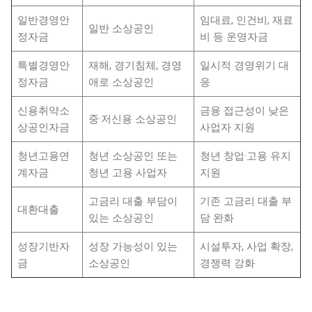
일반경영안
임대료, 인건비, 재료
일반 소상공인
정자금
비 등 운영자금
특별경영안
재해, 경기침체, 경영
일시적 경영위기 대
정자금
애로 소상공인
응
신용취약소
금융 접근성이 낮은
중·저신용 소상공인
상공인자금
사업자 지원
청년고용연
청년 소상공인 또는
청년 창업·고용 유지
계자금
청년 고용 사업자
지원
고금리 대출 부담이
기존 고금리 대출 부
대환대출
있는 소상공인
담 완화
성장기반자
성장 가능성이 있는
시설투자, 사업 확장,
금
소상공인
경쟁력 강화