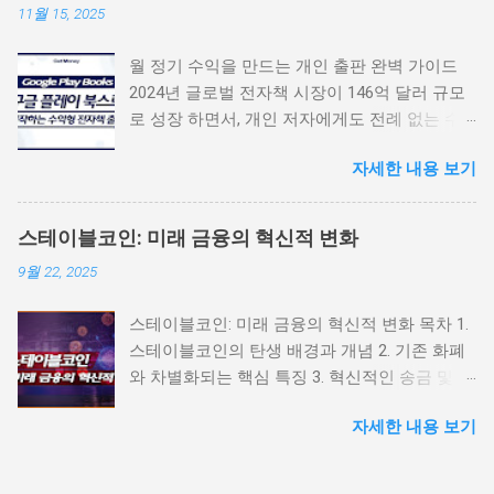
11월 15, 2025
월 정기 수익을 만드는 개인 출판 완벽 가이드
2024년 글로벌 전자책 시장이 146억 달러 규모
로 성장 하면서, 개인 저자에게도 전례 없는 수
익 창출의 기회가 열렸습니다. 구글 플레이 북스
자세한 내용 보기
는 52%의 수익률 을 제공하며, 복잡한 유통망이
나 높은 초기 비용 없이도 전 세계 독자에게 직
접 판매할 수 있는 강력한 플랫폼입니다. 이 가
스테이블코인: 미래 금융의 혁신적 변화
이드는 단순한 출판 방법이 아닌, 지속 가능한
9월 22, 2025
수익 창출 을 위한 전략적 로드맵입니다. 월급처
럼 정기적으로 들어오는 인세 수입을 만들어, 여
스테이블코인: 미래 금융의 혁신적 변화 목차 1.
러분의 지식과 경험을 진짜 돈으로 바꾸는 구체
스테이블코인의 탄생 배경과 개념 2. 기존 화폐
적인 방법을 알려드립니다. 📋 수익형 출판 로드
와 차별화되는 핵심 특징 3. 혁신적인 송금 및 결
맵 수익형 콘텐츠 준비: 성공의 시작 파트너 센
제 기능 4. 글로벌 금융 시스템에 미치는 영향 5.
터 시작: 당신의 수익 플랫폼 전략적 도서 등록:
자세한 내용 보기
스테이블코인의 미래 전망과 도입 현황 결론 1.
독자의 눈길을 사로잡는 법 가격 책정과 수익 구
스테이블코인의 탄생 배경과 개념 스테이블코
조: 글로벌 시장에서 돈 벌기 출판 완료와 지속
인은 '미래화폐' 로 불리며, 기존 가상화폐의 한
가능한 수익 창출 전략 💰 수익형 콘텐츠 준비: