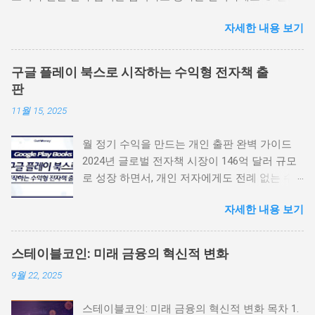
설정 🇺🇸 달러 (USD) 🇯🇵 엔 (JPY) 🇪🇺 유로 (EUR) 🇨🇳 위안
자세한 내용 보기
(CNY) ✅ 환율 적용 ...
구글 플레이 북스로 시작하는 수익형 전자책 출
판
11월 15, 2025
월 정기 수익을 만드는 개인 출판 완벽 가이드
2024년 글로벌 전자책 시장이 146억 달러 규모
로 성장 하면서, 개인 저자에게도 전례 없는 수
익 창출의 기회가 열렸습니다. 구글 플레이 북스
자세한 내용 보기
는 52%의 수익률 을 제공하며, 복잡한 유통망이
나 높은 초기 비용 없이도 전 세계 독자에게 직
접 판매할 수 있는 강력한 플랫폼입니다. 이 가
스테이블코인: 미래 금융의 혁신적 변화
이드는 단순한 출판 방법이 아닌, 지속 가능한
9월 22, 2025
수익 창출 을 위한 전략적 로드맵입니다. 월급처
럼 정기적으로 들어오는 인세 수입을 만들어, 여
스테이블코인: 미래 금융의 혁신적 변화 목차 1.
러분의 지식과 경험을 진짜 돈으로 바꾸는 구체